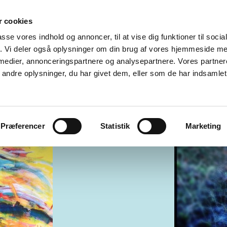
 cookies
INSPIRATION
PAINTINGS MALERIER
PROCESSER
E
passe vores indhold og annoncer, til at vise dig funktioner til soci
fik. Vi deler også oplysninger om din brug af vores hjemmeside m
 KØBENHAVN
GALLERI EWALD
GALLERI ELANDER
KI
 medier, annonceringspartnere og analysepartnere. Vores partne
ndre oplysninger, du har givet dem, eller som de har indsamlet 
ST
SØSTJERNEN
RÅGELEJEKUNSTNERE
KONTAKT
Præferencer
Statistik
Marketing