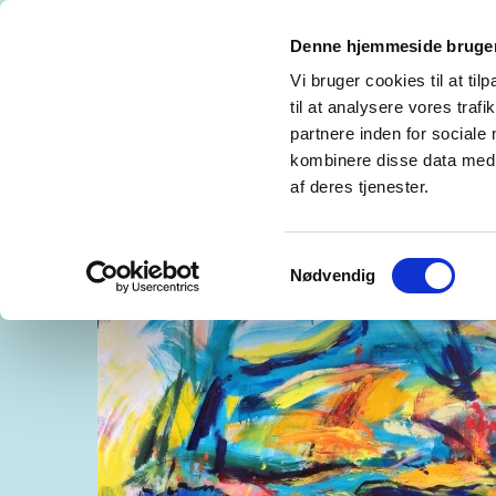
Denne hjemmeside bruger
MADS TH. HAUGSTED
REFERENCES CV
Vi bruger cookies til at til
til at analysere vores tra
GALLERY LOWLANDS, RØRHOLMSGADE -
partnere inden for sociale
kombinere disse data med a
GLASS BLOW. GLASKUNST OG BILLEDKUN
af deres tjenester.
Samtykkevalg
Nødvendig