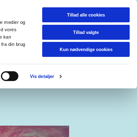
Tillad alle cookies
XHIBITIONS UDSTILLINGER
ale medier og
ed vores
Tillad valgte
LDEN, BRØNDBY KUNSTFOREN.
re kan
fra din brug
Kun nødvendige cookies
KUNST
Vis detaljer