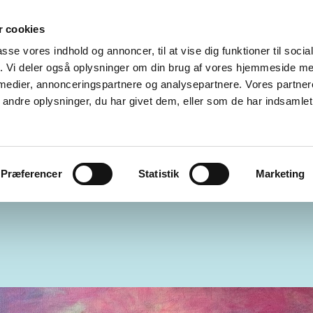
 cookies
INSPIRATION
PAINTINGS MALERIER
PROCESSER
E
passe vores indhold og annoncer, til at vise dig funktioner til soci
fik. Vi deler også oplysninger om din brug af vores hjemmeside m
 KØBENHAVN
GALLERI EWALD
GALLERI ELANDER
KI
 medier, annonceringspartnere og analysepartnere. Vores partne
ndre oplysninger, du har givet dem, eller som de har indsamlet 
ST
SØSTJERNEN
RÅGELEJEKUNSTNERE
KONTAKT
GSTED - RÅGELEJE
Præferencer
Statistik
Marketing