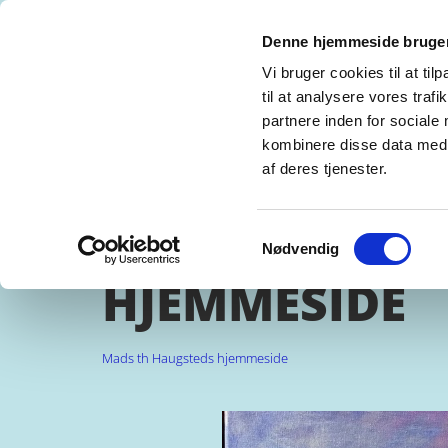
Denne hjemmeside bruger
MADS TH. HAUGSTED
REFERENCES CV
Vi bruger cookies til at til
til at analysere vores tra
GALLERY LOWLANDS, RØRHOLMSGADE -
partnere inden for sociale
kombinere disse data med a
GLASS BLOW. GLASKUNST OG BILLEDKUN
af deres tjenester.
MADS TH HAU
Samtykkevalg
Nødvendig
HJEMMESIDE
Mads th Haugsteds hjemmeside