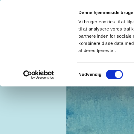
Denne hjemmeside bruger
MADS TH. HAUGSTED
REFERENCES CV
Vi bruger cookies til at til
til at analysere vores tra
GALLERY LOWLANDS, RØRHOLMSGADE -
partnere inden for sociale
kombinere disse data med a
GLASS BLOW. GLASKUNST OG BILLEDKUN
af deres tjenester.
Samtykkevalg
Nødvendig