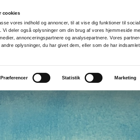
 cookies
INSPIRATION
PAINTINGS MALERIER
PROCESSER
E
passe vores indhold og annoncer, til at vise dig funktioner til soci
fik. Vi deler også oplysninger om din brug af vores hjemmeside m
 KØBENHAVN
GALLERI EWALD
GALLERI ELANDER
KI
 medier, annonceringspartnere og analysepartnere. Vores partne
ndre oplysninger, du har givet dem, eller som de har indsamlet 
ST
SØSTJERNEN
RÅGELEJEKUNSTNERE
KONTAKT
Præferencer
Statistik
Marketing