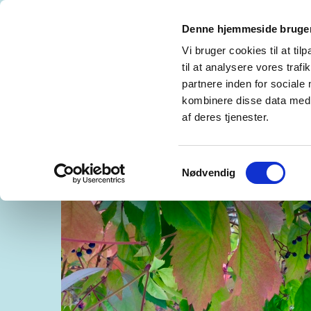
Denne hjemmeside bruger
MADS TH. HAUGSTED
REFERENCES CV
Vi bruger cookies til at til
til at analysere vores tra
GALLERY LOWLANDS, RØRHOLMSGADE -
partnere inden for sociale
kombinere disse data med a
GLASS BLOW. GLASKUNST OG BILLEDKUN
af deres tjenester.
Samtykkevalg
Nødvendig