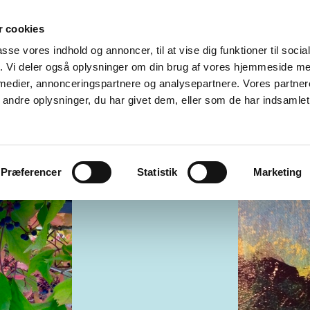
 cookies
INSPIRATION
PAINTINGS MALERIER
PROCESSER
E
passe vores indhold og annoncer, til at vise dig funktioner til soci
fik. Vi deler også oplysninger om din brug af vores hjemmeside m
 KØBENHAVN
GALLERI EWALD
GALLERI ELANDER
KI
 medier, annonceringspartnere og analysepartnere. Vores partne
ndre oplysninger, du har givet dem, eller som de har indsamlet 
ST
SØSTJERNEN
RÅGELEJEKUNSTNERE
KONTAKT
Præferencer
Statistik
Marketing