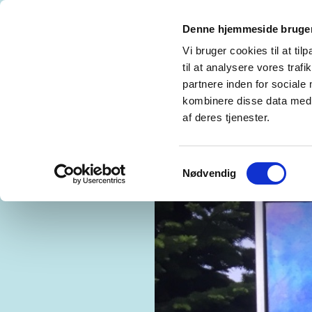
Denne hjemmeside bruger
MADS TH. HAUGSTED
REFERENCES CV
Vi bruger cookies til at til
til at analysere vores tra
GALLERY LOWLANDS, RØRHOLMSGADE -
partnere inden for sociale
kombinere disse data med a
GLASS BLOW. GLASKUNST OG BILLEDKUN
af deres tjenester.
Samtykkevalg
Nødvendig