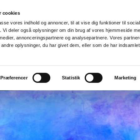
 cookies
INSPIRATION
PAINTINGS MALERIER
PROCESSER
E
passe vores indhold og annoncer, til at vise dig funktioner til soci
fik. Vi deler også oplysninger om din brug af vores hjemmeside m
 KØBENHAVN
GALLERI EWALD
GALLERI ELANDER
KI
 medier, annonceringspartnere og analysepartnere. Vores partne
ndre oplysninger, du har givet dem, eller som de har indsamlet 
ST
SØSTJERNEN
RÅGELEJEKUNSTNERE
KONTAKT
Præferencer
Statistik
Marketing