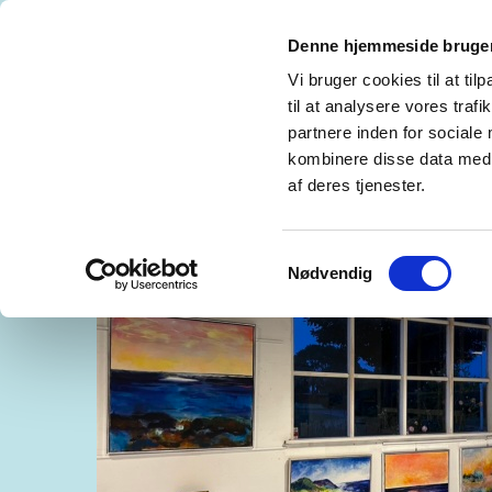
Denne hjemmeside bruger
MADS TH. HAUGSTED
REFERENCES CV
Vi bruger cookies til at til
til at analysere vores tra
GALLERY LOWLANDS, RØRHOLMSGADE -
partnere inden for sociale
kombinere disse data med a
GLASS BLOW. GLASKUNST OG BILLEDKUN
af deres tjenester.
Samtykkevalg
Nødvendig